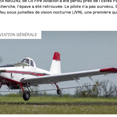
A N802NZ de Co Fire Aviation a été perdu près de l’Estes P
erche, l’épave a été retrouvée. Le pilote n’a pas survécu. I
feu sous jumelles de vision nocturne (JVN), une première qu
VIATION GÉNÉRALE