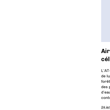
Air
cél
L’AT
de l
forê
des 
d’ea
cont
24 ja