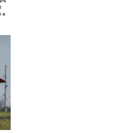
ark
l
i a