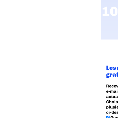
Les
gra
Recev
e-mai
actua
Chois
plusi
ci-de
Quo