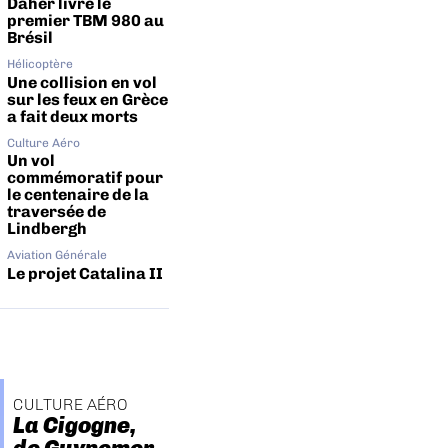
Daher livre le
premier TBM 980 au
Brésil
Hélicoptère
Une collision en vol
sur les feux en Grèce
a fait deux morts
Culture Aéro
Un vol
commémoratif pour
le centenaire de la
traversée de
Lindbergh
Aviation Générale
Le projet Catalina II
CULTURE AÉRO
La Cigogne,