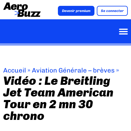
Devenir premium
Se connecter
Accueil
»
Aviation Générale – brèves
»
Vidéo : Le Breitling
Jet Team American
Tour en 2 mn 30
chrono