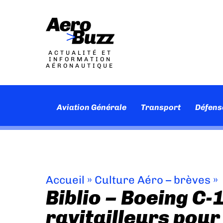
ACTUALITÉ ET
INFORMATION
AÉRONAUTIQUE
Aviation Générale
Transport
Défens
Accueil
»
Culture Aéro – brèves
»
Biblio – Boeing C-
ravitailleurs pour 