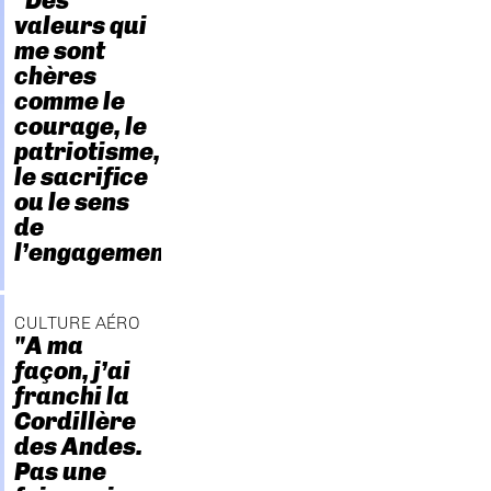
"Des
valeurs qui
me sont
chères
comme le
courage, le
patriotisme,
le sacrifice
ou le sens
de
l’engagement."
CULTURE AÉRO
"A ma
façon, j’ai
franchi la
Cordillère
des Andes.
Pas une