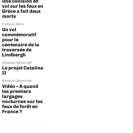
Une collision en
vol sur les feux en
Grèce a fait deux
morts
Culture Aéro
Un vol
commémoratif
pour le
centenaire de la
traversée de
Lindbergh
Aviation Générale
Le projet Catalina
II
Aviation Générale
Vidéo – A quand
les premiers
largages
nocturnes sur les
feux de forêt en
France ?