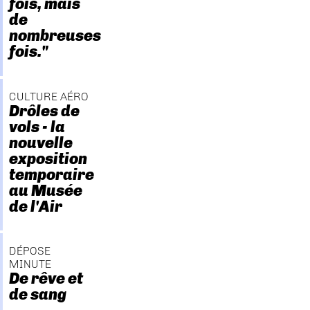
fois, mais
de
nombreuses
fois."
CULTURE AÉRO
Drôles de
vols - la
nouvelle
exposition
temporaire
au Musée
de l'Air
DÉPOSE
MINUTE
De rêve et
de sang