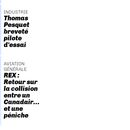
INDUSTRIE
Thomas
Pesquet
breveté
pilote
d'essai
AVIATION
GÉNÉRALE
REX :
Retour sur
la collision
entre un
Canadair…
et une
péniche