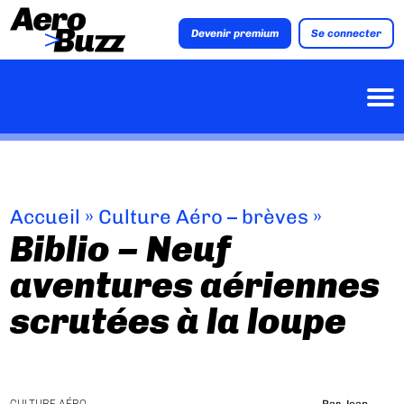
Devenir premium
Se connecter
Accueil
»
Culture Aéro – brèves
»
Biblio – Neuf
aventures aériennes
scrutées à la loupe