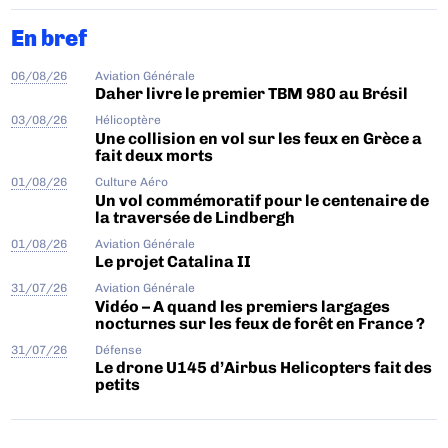
En bref
06/08/26
Aviation Générale
Daher livre le premier TBM 980 au Brésil
03/08/26
Hélicoptère
Une collision en vol sur les feux en Grèce a
fait deux morts
01/08/26
Culture Aéro
Un vol commémoratif pour le centenaire de
la traversée de Lindbergh
01/08/26
Aviation Générale
Le projet Catalina II
31/07/26
Aviation Générale
Vidéo – A quand les premiers largages
nocturnes sur les feux de forêt en France ?
31/07/26
Défense
Le drone U145 d’Airbus Helicopters fait des
petits