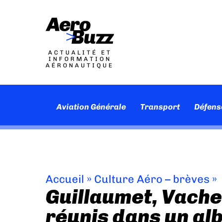
ACTUALITÉ ET
INFORMATION
AÉRONAUTIQUE
Aviation Générale
Transport
Défens
Accueil
»
Culture Aéro – brèves
»
Guillaumet, Vach
réunis dans un al