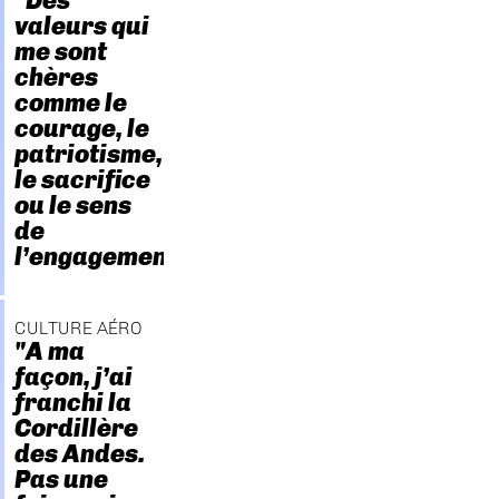
"Des
valeurs qui
me sont
chères
comme le
courage, le
patriotisme,
le sacrifice
ou le sens
de
l’engagement."
CULTURE AÉRO
"A ma
façon, j’ai
franchi la
Cordillère
des Andes.
Pas une