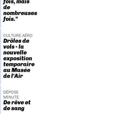
fois, mais
de
nombreuses
fois."
CULTURE AÉRO
Drôles de
vols - la
nouvelle
exposition
temporaire
au Musée
de l'Air
DÉPOSE
MINUTE
De rêve et
de sang