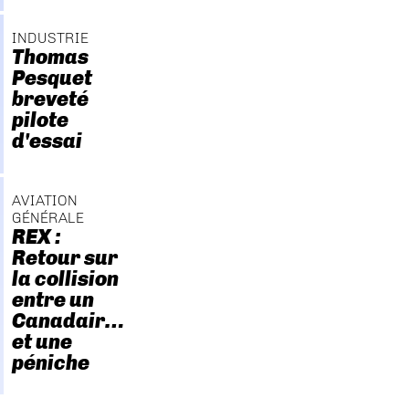
INDUSTRIE
Thomas
Pesquet
breveté
pilote
d'essai
AVIATION
GÉNÉRALE
REX :
Retour sur
la collision
entre un
Canadair…
et une
péniche