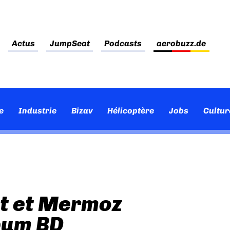
Actus
JumpSeat
Podcasts
aerobuzz.de
e
Industrie
Bizav
Hélicoptère
Jobs
Cultur
et et Mermoz
bum BD