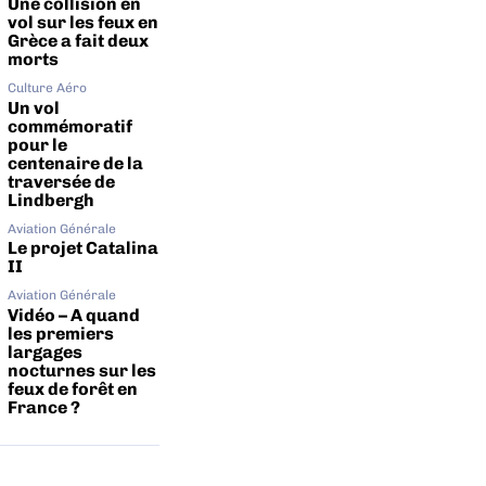
Une collision en
vol sur les feux en
Grèce a fait deux
morts
Culture Aéro
Un vol
commémoratif
pour le
centenaire de la
traversée de
Lindbergh
Aviation Générale
Le projet Catalina
II
Aviation Générale
Vidéo – A quand
les premiers
largages
nocturnes sur les
feux de forêt en
France ?