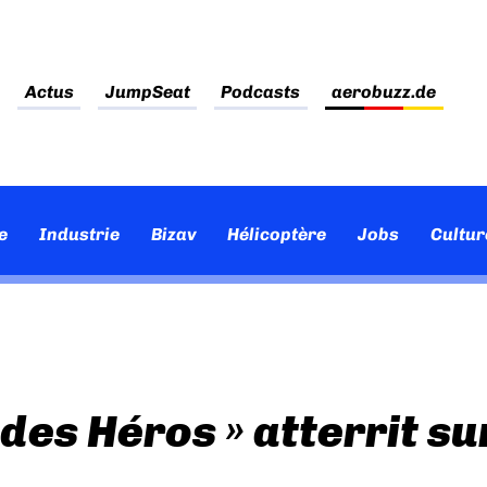
Actus
JumpSeat
Podcasts
aerobuzz.de
e
Industrie
Bizav
Hélicoptère
Jobs
Cultur
 des Héros » atterrit su