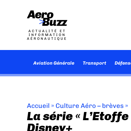
ACTUALITÉ ET
INFORMATION
AÉRONAUTIQUE
Aviation Générale
Transport
Défens
Accueil
»
Culture Aéro – brèves
»
La série « L’Etoffe
Disney+