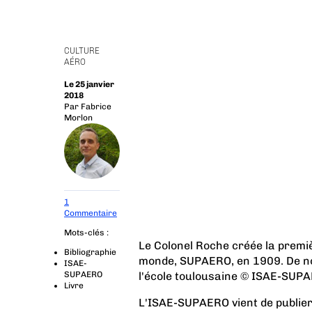
CULTURE
AÉRO
Le 25 janvier
2018
Par
Fabrice
Morlon
1
Commentaire
Mots-clés :
Le Colonel Roche créée la premi
Bibliographie
monde, SUPAERO, en 1909. De nos
ISAE-
SUPAERO
l'école toulousaine © ISAE-SUP
Livre
L'ISAE-SUPAERO vient de publier