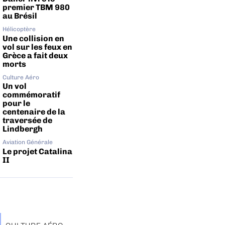
premier TBM 980
au Brésil
Hélicoptère
Une collision en
vol sur les feux en
Grèce a fait deux
morts
Culture Aéro
Un vol
commémoratif
pour le
centenaire de la
traversée de
Lindbergh
Aviation Générale
Le projet Catalina
II