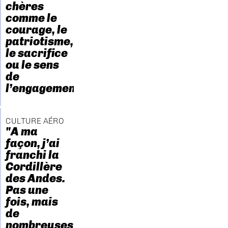
chères
comme le
courage, le
patriotisme,
le sacrifice
ou le sens
de
l’engagement."
CULTURE AÉRO
"A ma
façon, j’ai
franchi la
Cordillère
des Andes.
Pas une
fois, mais
de
nombreuses