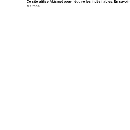
Ce site utilise Akismet pour réduire les indésirables.
En savoir
traitées
.