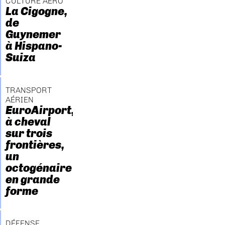
CULTURE AÉRO
La Cigogne,
de
Guynemer
à Hispano-
Suiza
TRANSPORT
AÉRIEN
EuroAirport,
à cheval
sur trois
frontières,
un
octogénaire
en grande
forme
DÉFENSE