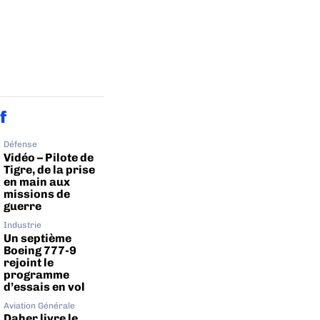
f
Défense
Vidéo – Pilote de
Tigre, de la prise
en main aux
missions de
guerre
Industrie
Un septième
Boeing 777-9
rejoint le
programme
d’essais en vol
Aviation Générale
Daher livre le