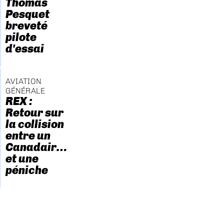
Thomas
Pesquet
breveté
pilote
d'essai
AVIATION
GÉNÉRALE
REX :
Retour sur
la collision
entre un
Canadair…
et une
péniche