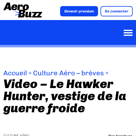
Devenir premium
Se connecter
Accueil
»
Culture Aéro – brèves
»
Video – Le Hawker
Hunter, vestige de la
guerre froide