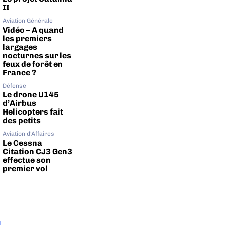
II
Aviation Générale
Vidéo – A quand
les premiers
largages
nocturnes sur les
feux de forêt en
France ?
Défense
Le drone U145
d’Airbus
Helicopters fait
des petits
Aviation d'Affaires
Le Cessna
Citation CJ3 Gen3
effectue son
premier vol