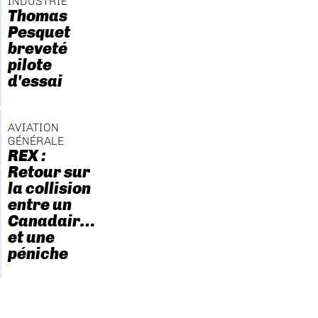
INDUSTRIE
Thomas
Pesquet
breveté
pilote
d'essai
AVIATION
GÉNÉRALE
REX :
Retour sur
la collision
entre un
Canadair…
et une
péniche