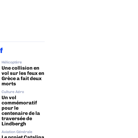
f
Hélicoptère
Une collision en
vol sur les feux en
Grèce a fait deux
morts
Culture Aéro
Un vol
commémoratif
pour le
centenaire de la
traversée de
Lindbergh
Aviation Générale
Le projet Catalina