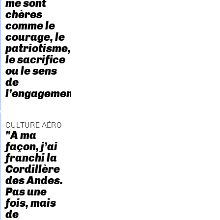
me sont
chères
comme le
courage, le
patriotisme,
le sacrifice
ou le sens
de
l’engagement."
CULTURE AÉRO
"A ma
façon, j’ai
franchi la
Cordillère
des Andes.
Pas une
fois, mais
de