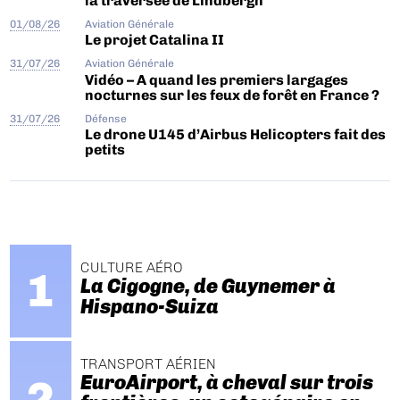
la traversée de Lindbergh
01/08/26
Aviation Générale
Le projet Catalina II
31/07/26
Aviation Générale
Vidéo – A quand les premiers largages
nocturnes sur les feux de forêt en France ?
31/07/26
Défense
Le drone U145 d’Airbus Helicopters fait des
petits
CULTURE AÉRO
La Cigogne, de Guynemer à
Hispano-Suiza
TRANSPORT AÉRIEN
EuroAirport, à cheval sur trois