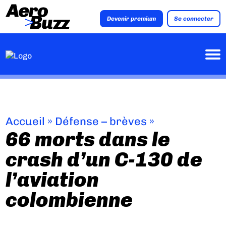
Devenir premium
Se connecter
Accueil
»
Défense – brèves
»
66 morts dans le
crash d’un C-130 de
l’aviation
colombienne