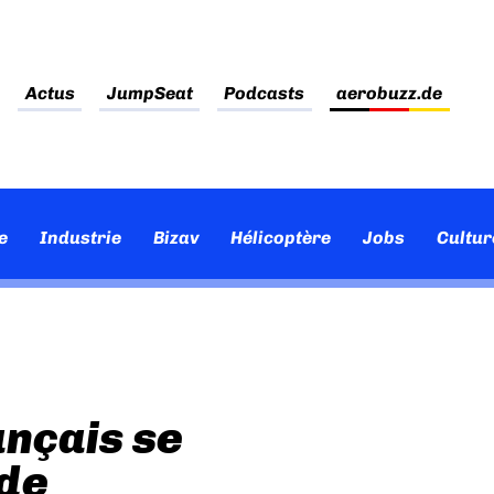
Actus
JumpSeat
Podcasts
aerobuzz.de
e
Industrie
Bizav
Hélicoptère
Jobs
Cultur
ançais se
 de