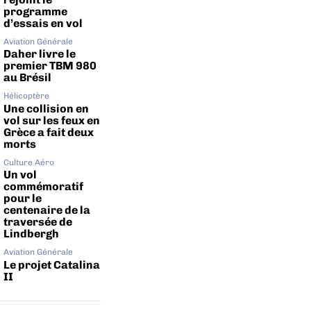
programme
d’essais en vol
Aviation Générale
Daher livre le
premier TBM 980
au Brésil
Hélicoptère
Une collision en
vol sur les feux en
Grèce a fait deux
morts
Culture Aéro
Un vol
commémoratif
pour le
centenaire de la
traversée de
Lindbergh
Aviation Générale
Le projet Catalina
II