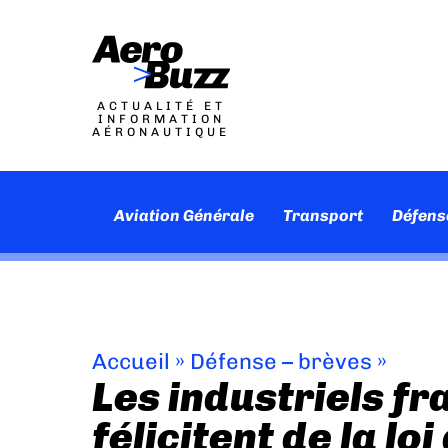
ACTUALITÉ ET
INFORMATION
AÉRONAUTIQUE
Aviation Générale
Transport
Défens
Accueil
»
Défense – brèves
»
Les industriels fr
félicitent de la loi