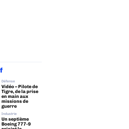
f
Défense
Vidéo – Pilote de
Tigre, de la prise
en main aux
missions de
guerre
Industrie
Un septième
Boeing 777-9
rejoint le