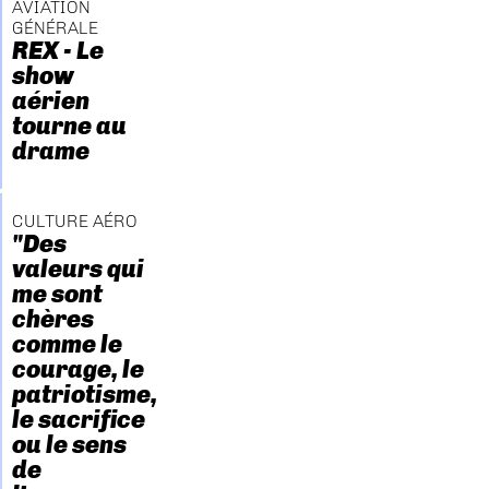
AVIATION
GÉNÉRALE
REX - Le
show
aérien
tourne au
drame
CULTURE AÉRO
"Des
valeurs qui
me sont
chères
comme le
courage, le
patriotisme,
le sacrifice
ou le sens
de