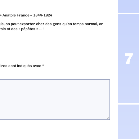
. » Anatole France – 1844-1924
uis, on peut exporter chez des gens qu’en temps normal, on
ole et des « pépètes » … !
ires sont indiqués avec
*