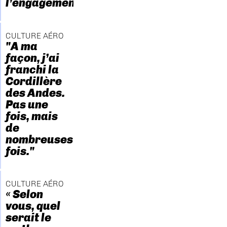
l’engagement."
CULTURE AÉRO
"A ma
façon, j’ai
franchi la
Cordillère
des Andes.
Pas une
fois, mais
de
nombreuses
fois."
CULTURE AÉRO
« Selon
vous, quel
serait le