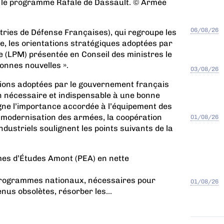
r le programme Rafale de Dassault. © Armée
06/08/26
tries de Défense Françaises), qui regroupe les
e, les orientations stratégiques adoptées par
e (LPM) présentée en Conseil des ministres le
bonnes nouvelles ».
03/08/26
tions adoptées par le gouvernement français
ion nécessaire et indispensable à une bonne
ligne l’importance accordée à l’équipement des
a modernisation des armées, la coopération
01/08/26
ndustriels soulignent les points suivants de la
es d’Études Amont (PEA) en nette
 programmes nationaux, nécessaires pour
01/08/26
us obsolètes, résorber les...