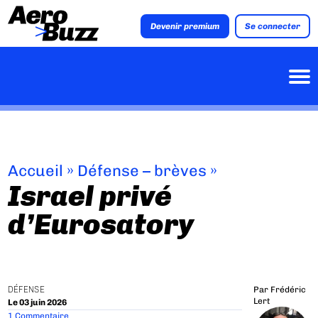
Devenir premium
Se connecter
Accueil
»
Défense – brèves
»
Israel privé
d’Eurosatory
DÉFENSE
Par
Frédéric
Lert
Le 03 juin 2026
1 Commentaire