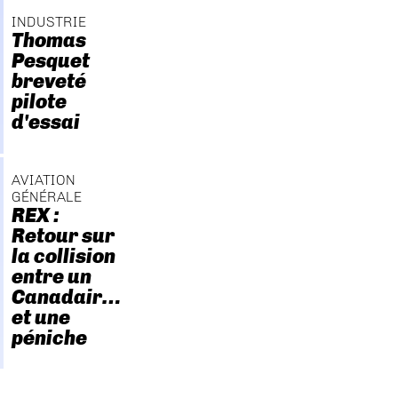
INDUSTRIE
Thomas
Pesquet
breveté
pilote
d'essai
AVIATION
GÉNÉRALE
REX :
Retour sur
la collision
entre un
Canadair…
et une
péniche