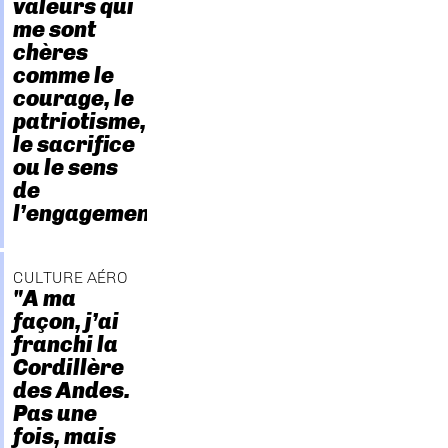
valeurs qui
me sont
chères
comme le
courage, le
patriotisme,
le sacrifice
ou le sens
de
l’engagement."
CULTURE AÉRO
"A ma
façon, j’ai
franchi la
Cordillère
des Andes.
Pas une
fois, mais