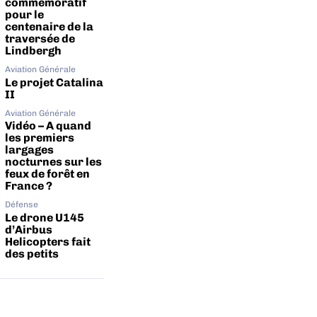
commémoratif
pour le
centenaire de la
traversée de
Lindbergh
Aviation Générale
Le projet Catalina
II
Aviation Générale
Vidéo – A quand
les premiers
largages
nocturnes sur les
feux de forêt en
France ?
Défense
Le drone U145
d’Airbus
Helicopters fait
des petits