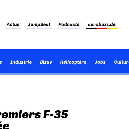
Actus
JumpSeat
Podcasts
aerobuzz.de
e
Industrie
Bizav
Hélicoptère
Jobs
Cultur
remiers F-35
ée