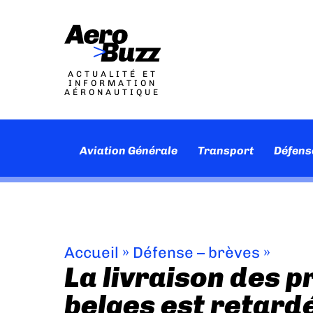
ACTUALITÉ ET
INFORMATION
AÉRONAUTIQUE
Aviation Générale
Transport
Défens
Accueil
»
Défense – brèves
»
La livraison des p
belges est retard