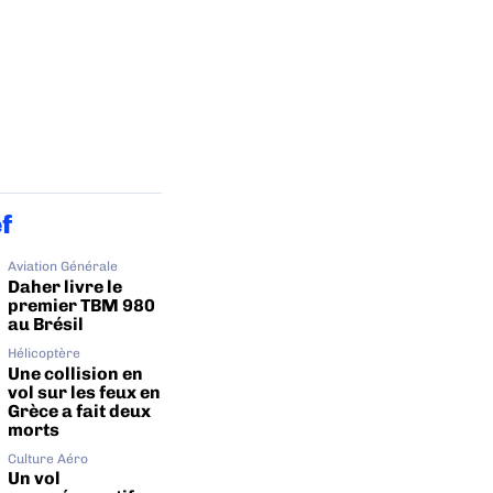
ef
Aviation Générale
Daher livre le
premier TBM 980
au Brésil
Hélicoptère
Une collision en
vol sur les feux en
Grèce a fait deux
morts
Culture Aéro
Un vol