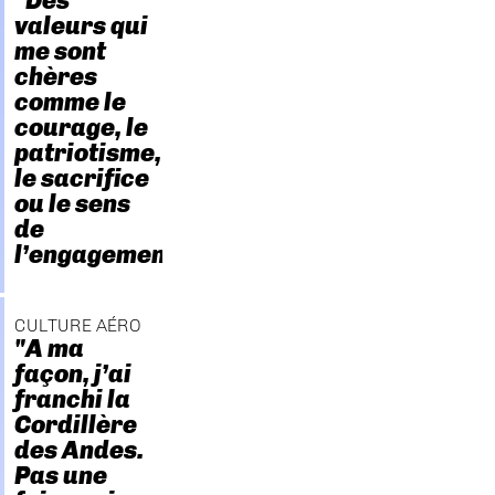
"Des
valeurs qui
me sont
chères
comme le
courage, le
patriotisme,
le sacrifice
ou le sens
de
l’engagement."
CULTURE AÉRO
"A ma
façon, j’ai
franchi la
Cordillère
des Andes.
Pas une