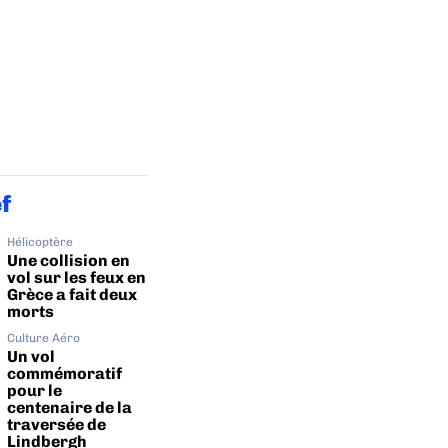
ef
Hélicoptère
Une collision en
vol sur les feux en
Grèce a fait deux
morts
Culture Aéro
Un vol
commémoratif
pour le
centenaire de la
traversée de
Lindbergh