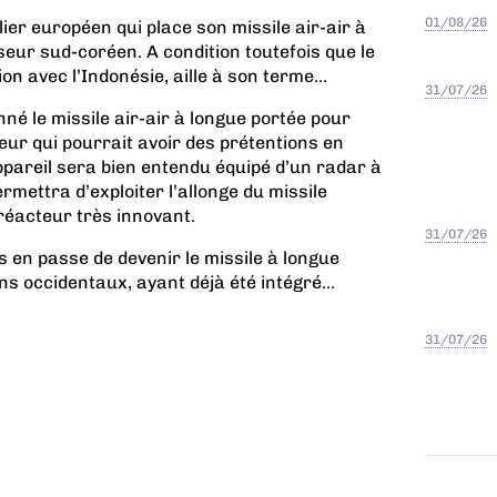
01/08/26
lier européen qui place son missile air-air à
eur sud-coréen. A condition toutefois que le
ion avec l’Indonésie, aille à son terme…
31/07/26
né le missile air-air à longue portée pour
teur qui pourrait avoir des prétentions en
ppareil sera bien entendu équipé d’un radar à
rmettra d’exploiter l’allonge du missile
réacteur très innovant.
31/07/26
 en passe de devenir le missile à longue
ns occidentaux, ayant déjà été intégré...
31/07/26