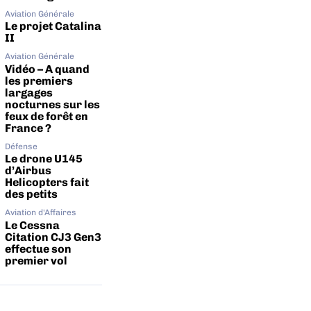
Aviation Générale
Le projet Catalina
II
Aviation Générale
Vidéo – A quand
les premiers
largages
nocturnes sur les
feux de forêt en
France ?
Défense
Le drone U145
d’Airbus
Helicopters fait
des petits
Aviation d'Affaires
Le Cessna
Citation CJ3 Gen3
effectue son
premier vol