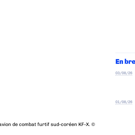
En br
03/08/26
01/08/26
avion de combat furtif sud-coréen KF-X. ©