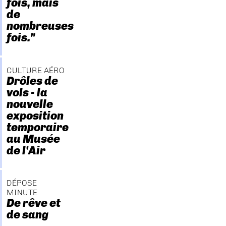
fois, mais
de
nombreuses
fois."
CULTURE AÉRO
Drôles de
vols - la
nouvelle
exposition
temporaire
au Musée
de l'Air
DÉPOSE
MINUTE
De rêve et
de sang