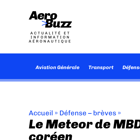
ACTUALITÉ ET
INFORMATION
AÉRONAUTIQUE
Aviation Générale
Transport
Défens
Accueil
»
Défense – brèves
»
Le Meteor de MBD
coréen