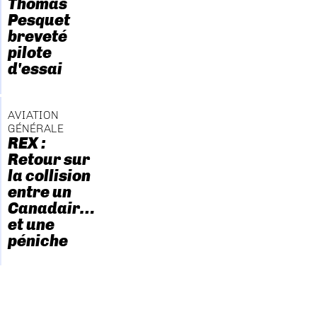
Thomas
Pesquet
breveté
pilote
d'essai
AVIATION
GÉNÉRALE
REX :
Retour sur
la collision
entre un
Canadair…
et une
péniche