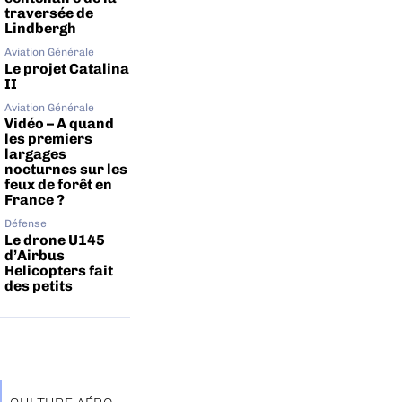
traversée de
Lindbergh
Aviation Générale
Le projet Catalina
II
Aviation Générale
Vidéo – A quand
les premiers
largages
nocturnes sur les
feux de forêt en
France ?
Défense
Le drone U145
d’Airbus
Helicopters fait
des petits