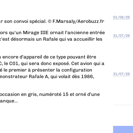
01/08/26
ur son convoi spécial. © F.Marsaly/Aerobuzz.fr
lors qu'un Mirage IIIE ornait l'ancienne entrée
31/07/26
'est désormais un Rafale qui va accueillir les
s encore d’appareil de ce type pouvant être
 C, le C01, qui sera donc exposé. Cet avion qui a
té le premier à présenter la configuration
31/07/26
émonstrateur Rafale A, qui volait dès 1986,
l’occasion en gris, numéroté 15 et orné d’une
anque...