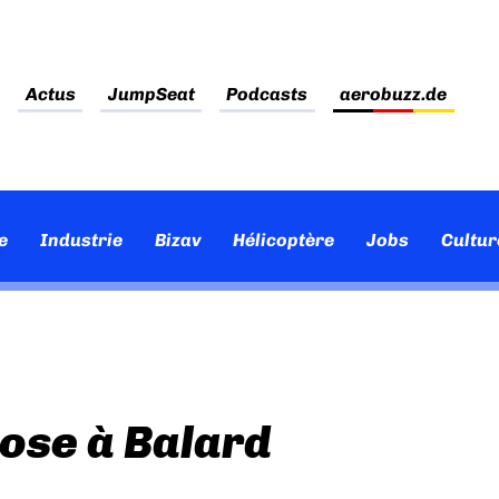
Actus
JumpSeat
Podcasts
aerobuzz.de
e
Industrie
Bizav
Hélicoptère
Jobs
Cultur
pose à Balard