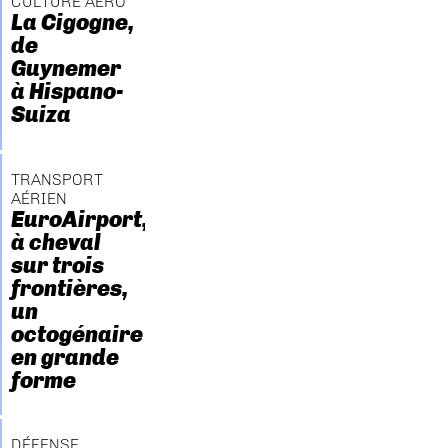
CULTURE AÉRO
La Cigogne,
de
Guynemer
à Hispano-
Suiza
TRANSPORT
AÉRIEN
EuroAirport,
à cheval
sur trois
frontières,
un
octogénaire
en grande
forme
DÉFENSE