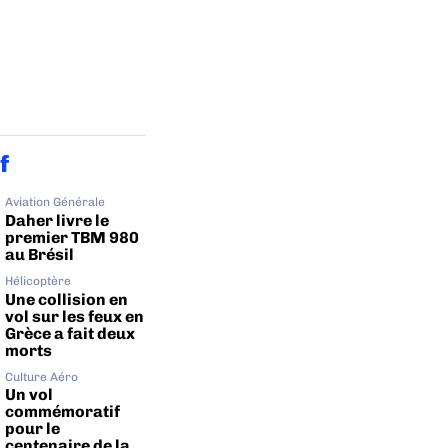
f
Aviation Générale
Daher livre le
premier TBM 980
au Brésil
Hélicoptère
Une collision en
vol sur les feux en
Grèce a fait deux
morts
Culture Aéro
Un vol
commémoratif
pour le
centenaire de la