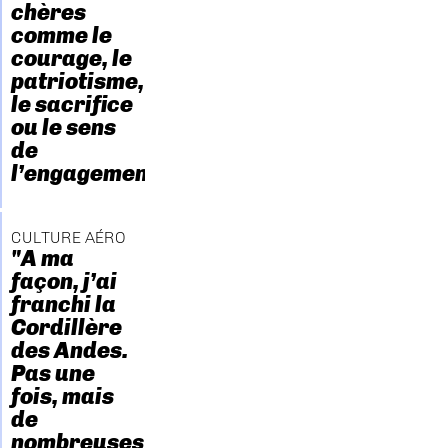
chères
comme le
courage, le
patriotisme,
le sacrifice
ou le sens
de
l’engagement."
CULTURE AÉRO
"A ma
façon, j’ai
franchi la
Cordillère
des Andes.
Pas une
fois, mais
de
nombreuses