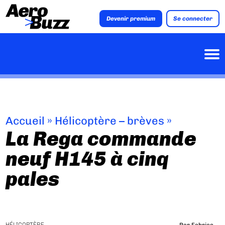
Devenir premium
Se connecter
Accueil
»
Hélicoptère – brèves
»
La Rega commande
neuf H145 à cinq
pales