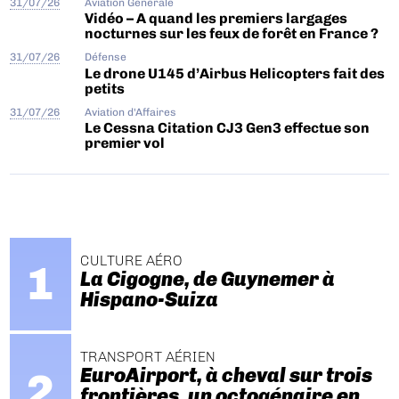
31/07/26
Aviation Générale
Vidéo – A quand les premiers largages
nocturnes sur les feux de forêt en France ?
31/07/26
Défense
Le drone U145 d’Airbus Helicopters fait des
petits
31/07/26
Aviation d'Affaires
Le Cessna Citation CJ3 Gen3 effectue son
premier vol
CULTURE AÉRO
La Cigogne, de Guynemer à
Hispano-Suiza
TRANSPORT AÉRIEN
EuroAirport, à cheval sur trois
frontières, un octogénaire en