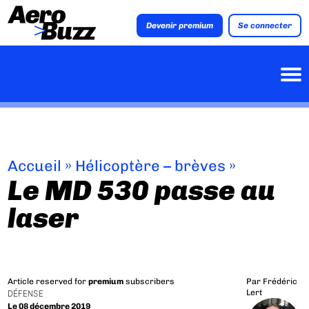
Devenir premium
Se connecter
Accueil
»
Hélicoptère – brèves
»
Le MD 530 passe au
laser
Article reserved for
premium
subscribers
Par
Frédéric
Lert
DÉFENSE
Le 08 décembre 2019