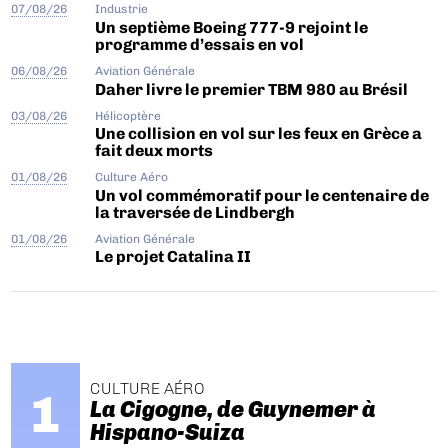
07/08/26
Industrie
Un septième Boeing 777-9 rejoint le
programme d’essais en vol
06/08/26
Aviation Générale
Daher livre le premier TBM 980 au Brésil
03/08/26
Hélicoptère
Une collision en vol sur les feux en Grèce a
fait deux morts
01/08/26
Culture Aéro
Un vol commémoratif pour le centenaire de
la traversée de Lindbergh
01/08/26
Aviation Générale
Le projet Catalina II
CULTURE AÉRO
La Cigogne, de Guynemer à
Hispano-Suiza