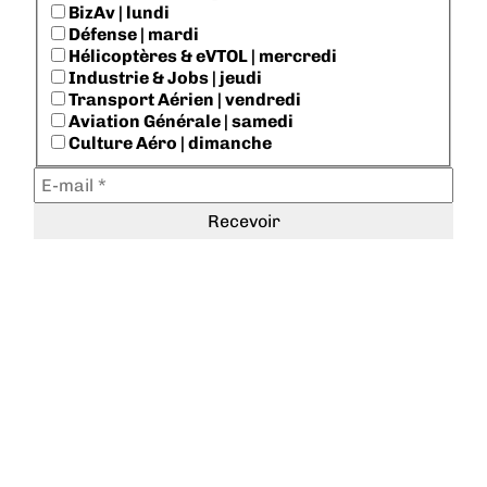
BizAv | lundi
Défense | mardi
Hélicoptères & eVTOL | mercredi
Industrie & Jobs | jeudi
Transport Aérien | vendredi
Aviation Générale | samedi
Culture Aéro | dimanche