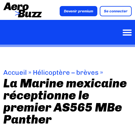
Devenir premium
Se connecter
Accueil
»
Hélicoptère – brèves
»
La Marine mexicaine
réceptionne le
premier AS565 MBe
Panther