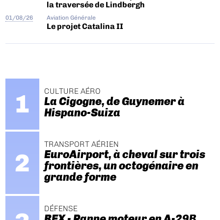
la traversée de Lindbergh
01/08/26
Aviation Générale
Le projet Catalina II
CULTURE AÉRO
La Cigogne, de Guynemer à
Hispano-Suiza
TRANSPORT AÉRIEN
EuroAirport, à cheval sur trois
frontières, un octogénaire en
grande forme
DÉFENSE
REX - Panne moteur en A-29B.