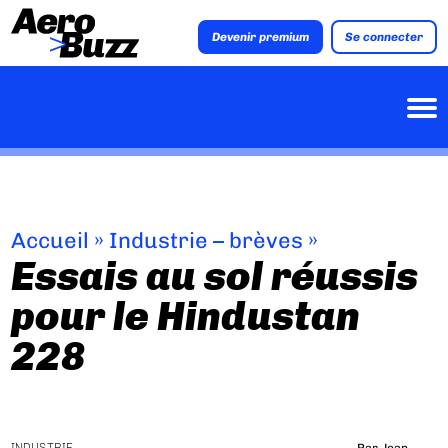
Devenir premium
Se connecter
Accueil
»
Industrie – brèves
»
Essais au sol réussis
pour le Hindustan
228