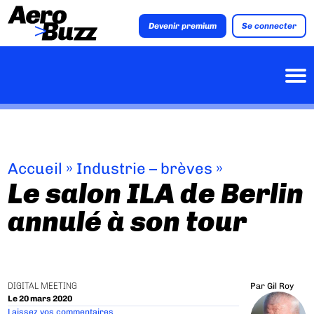
Devenir premium
Se connecter
Accueil
»
Industrie – brèves
»
Le salon ILA de Berlin
annulé à son tour
DIGITAL MEETING
Par
Gil Roy
Le 20 mars 2020
Laissez vos commentaires