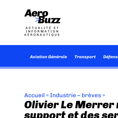
ACTUALITÉ ET
INFORMATION
AÉRONAUTIQUE
Aviation Générale
Transport
Défens
Accueil
»
Industrie – brèves
»
Olivier Le Merrer
support et des se