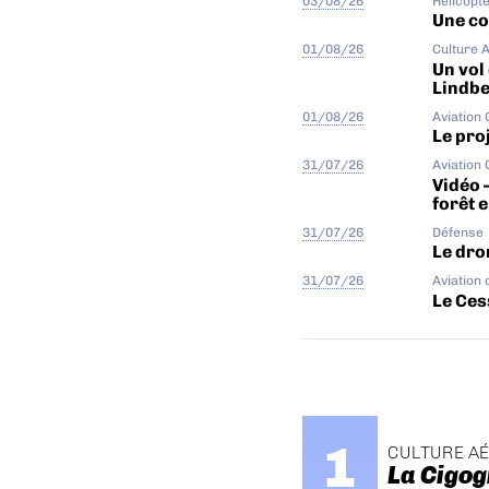
03/08/26
Hélicopt
Une col
01/08/26
Culture 
Un vol
Lindb
01/08/26
Aviation
Le proj
31/07/26
Aviation
Vidéo 
forêt 
31/07/26
Défense
Le dro
31/07/26
Aviation 
Le Ces
CULTURE A
La Cigog