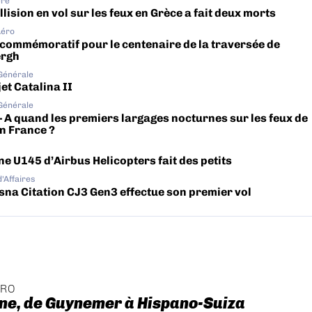
ère
lision en vol sur les feux en Grèce a fait deux morts
Aéro
 commémoratif pour le centenaire de la traversée de
ergh
 Générale
et Catalina II
 Générale
– A quand les premiers largages nocturnes sur les feux de
en France ?
ne U145 d’Airbus Helicopters fait des petits
d'Affaires
sna Citation CJ3 Gen3 effectue son premier vol
ÉRO
ne, de Guynemer à Hispano-Suiza