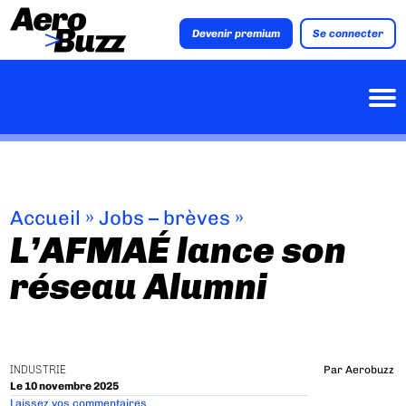
Devenir premium
Se connecter
Accueil
»
Jobs – brèves
»
L’AFMAÉ lance son
réseau Alumni
INDUSTRIE
Par
Aerobuzz
Le 10 novembre 2025
Laissez vos commentaires