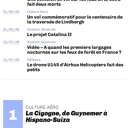
fait deux morts
01/08/26
Culture Aéro
Un vol commémoratif pour le centenaire de
la traversée de Lindbergh
01/08/26
Aviation Générale
Le projet Catalina II
31/07/26
Aviation Générale
Vidéo – A quand les premiers largages
nocturnes sur les feux de forêt en France ?
31/07/26
Défense
Le drone U145 d’Airbus Helicopters fait des
petits
CULTURE AÉRO
La Cigogne, de Guynemer à
Hispano-Suiza