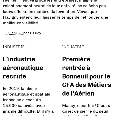
l’aérien, il est vital que les entreprises, malgré le
ralentissement brutal de leur activité, ne relâche pas
leurs efforts en matière de formation. Véronique
Flavigny entend leur laisser le temps de retrouver une
meilleure visibilité.
11 juin 2020
par
Gil Roy
INDUSTRIE
INDUSTRIE
L’industrie
Première
aéronautique
rentrée à
recrute
Bonneuil pour le
CFA des Métiers
En 2019, la filière
de l’Aérien
aéronautique et spatiale
française a recruté
15.000 salariés, avec
Massy, c’est fini ! C’est à
grande difficulté. Et il n’y a
un jet de pierre du seuil