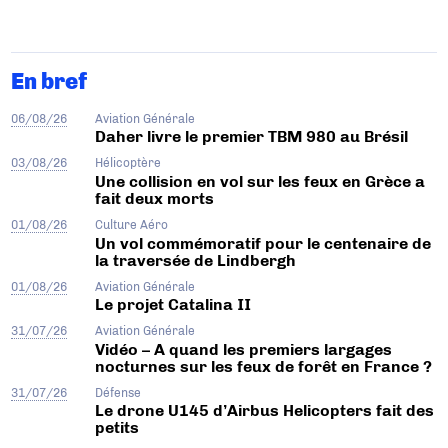
En bref
06/08/26
Aviation Générale
Daher livre le premier TBM 980 au Brésil
03/08/26
Hélicoptère
Une collision en vol sur les feux en Grèce a
fait deux morts
01/08/26
Culture Aéro
Un vol commémoratif pour le centenaire de
la traversée de Lindbergh
01/08/26
Aviation Générale
Le projet Catalina II
31/07/26
Aviation Générale
Vidéo – A quand les premiers largages
nocturnes sur les feux de forêt en France ?
31/07/26
Défense
Le drone U145 d’Airbus Helicopters fait des
petits