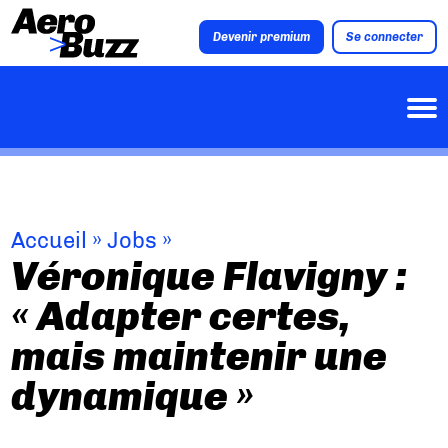
Devenir premium
Se connecter
Accueil
»
Jobs
»
Véronique Flavigny :
« Adapter certes,
mais maintenir une
dynamique »