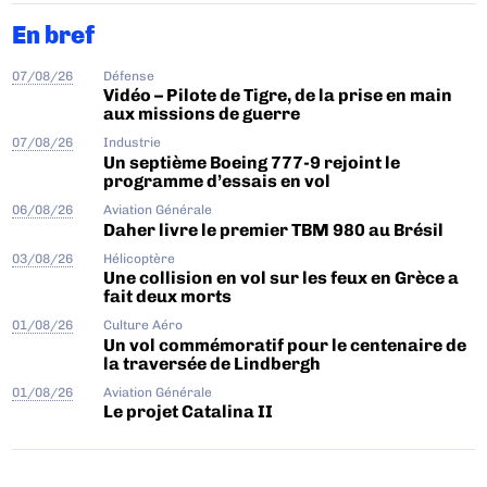
En bref
07/08/26
Défense
Vidéo – Pilote de Tigre, de la prise en main
aux missions de guerre
07/08/26
Industrie
Un septième Boeing 777-9 rejoint le
programme d’essais en vol
06/08/26
Aviation Générale
Daher livre le premier TBM 980 au Brésil
03/08/26
Hélicoptère
Une collision en vol sur les feux en Grèce a
fait deux morts
01/08/26
Culture Aéro
Un vol commémoratif pour le centenaire de
la traversée de Lindbergh
01/08/26
Aviation Générale
Le projet Catalina II