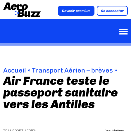
Devenir premium
Se connecter
Accueil
»
Transport Aérien – brèves
»
Air France teste le
passeport sanitaire
vers les Antilles