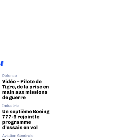
ef
Défense
Vidéo – Pilote de
Tigre, de la prise en
main aux missions
de guerre
Industrie
Un septième Boeing
777-9 rejoint le
programme
d’essais en vol
Aviation Générale