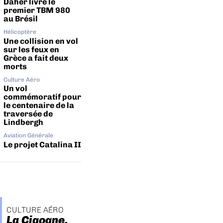
Daher livre le
premier TBM 980
au Brésil
Hélicoptère
Une collision en vol
sur les feux en
Grèce a fait deux
morts
Culture Aéro
Un vol
commémoratif pour
le centenaire de la
traversée de
Lindbergh
Aviation Générale
Le projet Catalina II
CULTURE AÉRO
La Cigogne,