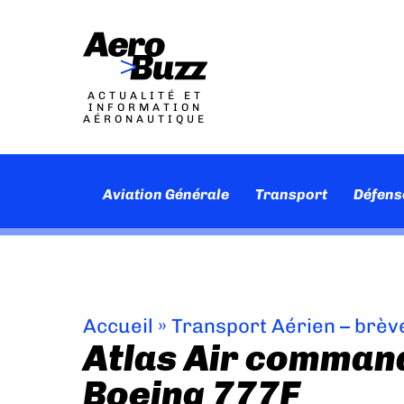
ACTUALITÉ ET
INFORMATION
AÉRONAUTIQUE
Aviation Générale
Transport
Défens
Accueil
»
Transport Aérien – brèv
Atlas Air comman
Boeing 777F