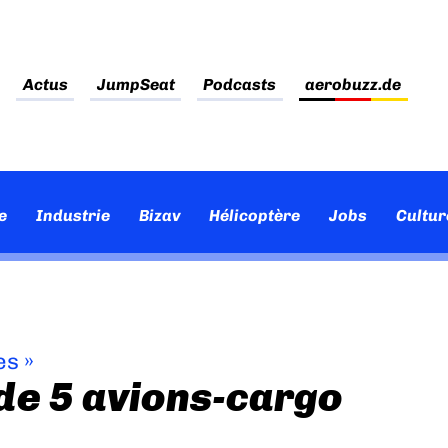
Actus
JumpSeat
Podcasts
aerobuzz.de
e
Industrie
Bizav
Hélicoptère
Jobs
Cultur
es
»
de 5 avions-cargo