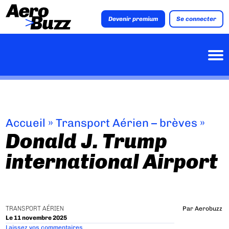
Devenir premium
Se connecter
Accueil
»
Transport Aérien – brèves
»
Donald J. Trump
international Airport
TRANSPORT AÉRIEN
Par
Aerobuzz
Le 11 novembre 2025
Laissez vos commentaires