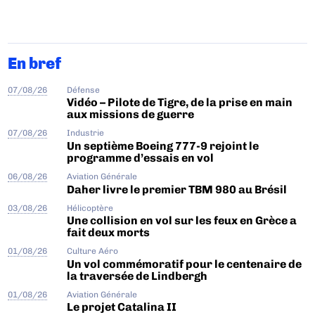
En bref
07/08/26
Défense
Vidéo – Pilote de Tigre, de la prise en main
aux missions de guerre
07/08/26
Industrie
Un septième Boeing 777-9 rejoint le
programme d’essais en vol
06/08/26
Aviation Générale
Daher livre le premier TBM 980 au Brésil
03/08/26
Hélicoptère
Une collision en vol sur les feux en Grèce a
fait deux morts
01/08/26
Culture Aéro
Un vol commémoratif pour le centenaire de
la traversée de Lindbergh
01/08/26
Aviation Générale
Le projet Catalina II