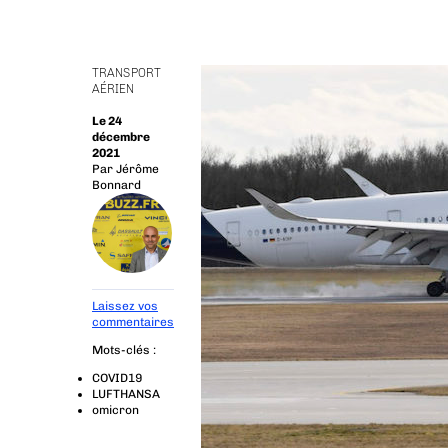
TRANSPORT
AÉRIEN
Le 24
décembre
2021
Par
Jérôme
Bonnard
Laissez vos
commentaires
Mots-clés :
COVID19
LUFTHANSA
omicron