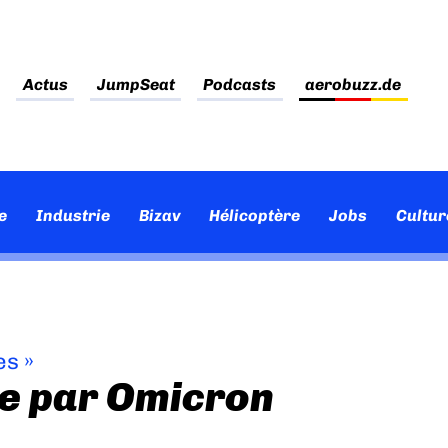
Actus
JumpSeat
Podcasts
aerobuzz.de
e
Industrie
Bizav
Hélicoptère
Jobs
Cultur
es
»
ie par Omicron