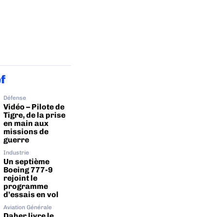
ef
Défense
Vidéo – Pilote de
Tigre, de la prise
en main aux
missions de
guerre
Industrie
Un septième
Boeing 777-9
rejoint le
programme
d’essais en vol
Aviation Générale
Daher livre le