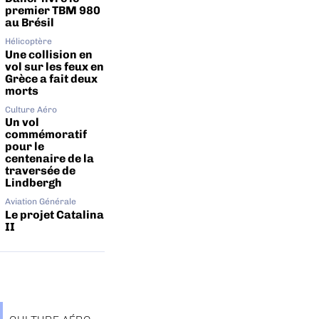
premier TBM 980
au Brésil
Hélicoptère
Une collision en
vol sur les feux en
Grèce a fait deux
morts
Culture Aéro
Un vol
commémoratif
pour le
centenaire de la
traversée de
Lindbergh
Aviation Générale
Le projet Catalina
II