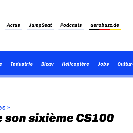
Actus
JumpSeat
Podcasts
aerobuzz.de
e
Industrie
Bizav
Hélicoptère
Jobs
Cultur
es
»
e son sixième CS100