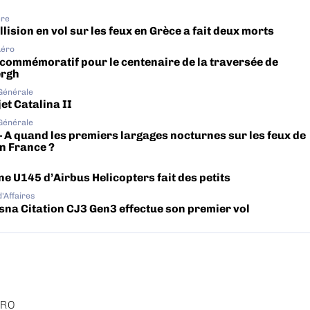
ère
lision en vol sur les feux en Grèce a fait deux morts
Aéro
 commémoratif pour le centenaire de la traversée de
ergh
 Générale
et Catalina II
 Générale
– A quand les premiers largages nocturnes sur les feux de
en France ?
ne U145 d’Airbus Helicopters fait des petits
d'Affaires
sna Citation CJ3 Gen3 effectue son premier vol
ÉRO