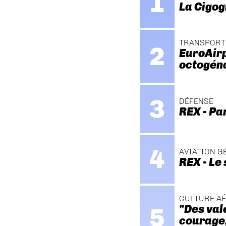
La Cigog
TRANSPORT
EuroAirp
octogén
DÉFENSE
REX - Pa
AVIATION G
REX - Le
CULTURE A
"Des val
courage, 