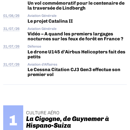
Un vol commémoratif pour le centenaire de
la traversée de Lindbergh
01/08/26
Aviation Générale
Le projet Catalina II
31/07/26
Aviation Générale
Vidéo – A quand les premiers largages
nocturnes sur les feux de forêt en France ?
31/07/26
Défense
Le drone U145 d’Airbus Helicopters fait des
petits
31/07/26
Aviation d'Affaires
Le Cessna Citation CJ3 Gen3 effectue son
premier vol
CULTURE AÉRO
La Cigogne, de Guynemer à
Hispano-Suiza