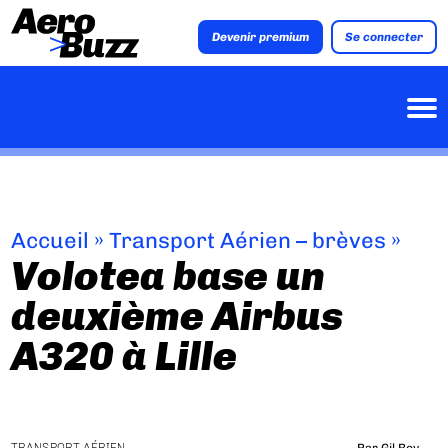
Devenir premium
Se connecter
Accueil
»
Transport Aérien – brèves
»
Volotea base un
deuxième Airbus
A320 à Lille