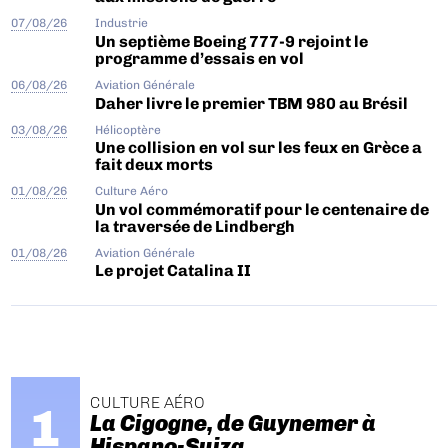
07/08/26
Industrie
Un septième Boeing 777-9 rejoint le
programme d’essais en vol
06/08/26
Aviation Générale
Daher livre le premier TBM 980 au Brésil
03/08/26
Hélicoptère
Une collision en vol sur les feux en Grèce a
fait deux morts
01/08/26
Culture Aéro
Un vol commémoratif pour le centenaire de
la traversée de Lindbergh
01/08/26
Aviation Générale
Le projet Catalina II
CULTURE AÉRO
La Cigogne, de Guynemer à
Hispano-Suiza