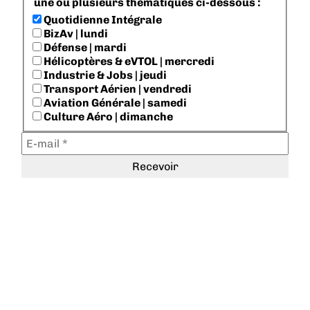
une ou plusieurs thématiques ci-dessous :
Quotidienne Intégrale
BizAv | lundi
Défense | mardi
Hélicoptères & eVTOL | mercredi
Industrie & Jobs | jeudi
Transport Aérien | vendredi
Aviation Générale | samedi
Culture Aéro | dimanche