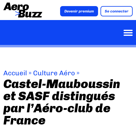
Devenir premium
Se connecter
Accueil
»
Culture Aéro
»
Castel-Mauboussin
et SASF distingués
par l’Aéro-club de
France