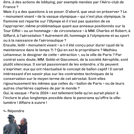
être, à des actions de lobbying, par exemple menées par l’Aéro-club de
France ?
Mais il y a des questions à se poser. D’abord, que veut-on préserver ? Le
« monument vivant » de la vasque olympique – qui n’est plus olympique, la
flamnme est repartie sur l’Olympe et il n’est pas question de se
l’approprier, même problématique quant aux anneaux positionnés sur la
Tour Eiffel – ou un hommage « de circonstance » à MM. Charles et Robert, à
Giffard, à l’aérostation ? Autrement dit, hommage à l’olympisme et au sport
ou à la naissance de l’aéronautique ?
Ensuite, ledit « monument vivant » a-t-il été conçu pour durer (quid de la
maintenance dans le temps ?) ? Qui en est le propriétaire ? Mathieu
Lehanneur, le designer de cette « attraction », ou la ville de Paris ? Par
contrat sans doute, MM. Gobbi et Giacomoni, de la société Aérophile, sont
plutôt silencieux. Il serait passionnant de les entendre, s’ils peuvent
s’exprimer, eux qui ont réactualisé le concept de ballon captif ! Il serait
intéressant d’en savoir plus sur les contraintes techniques de la
conservation sur le moyen terme de cet aérostat. Sont-elles
rigoureusement les mêmes que celles du « ballon de Paris » ou de leurs
autres charlières captives de par le monde ?
Oui, la vasque « Paris 2024 » est tellement belle qu’on aurait plaisir à
l’inclure le plus longtemps possible dans le panorama qu’offre la ville-
lumière ! Affaire à suivre !
⮑
Répondre