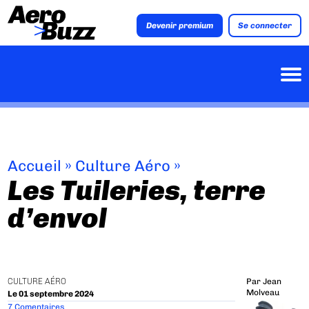
Devenir premium
Se connecter
Accueil
»
Culture Aéro
»
Les Tuileries, terre
d’envol
CULTURE AÉRO
Par
Jean
Molveau
Le 01 septembre 2024
7 Comentaires