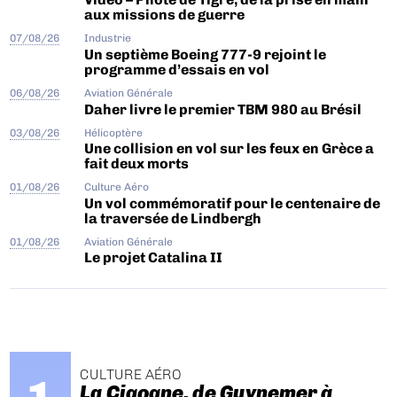
aux missions de guerre
07/08/26
Industrie
Un septième Boeing 777-9 rejoint le
programme d’essais en vol
06/08/26
Aviation Générale
Daher livre le premier TBM 980 au Brésil
03/08/26
Hélicoptère
Une collision en vol sur les feux en Grèce a
fait deux morts
01/08/26
Culture Aéro
Un vol commémoratif pour le centenaire de
la traversée de Lindbergh
01/08/26
Aviation Générale
Le projet Catalina II
CULTURE AÉRO
La Cigogne, de Guynemer à