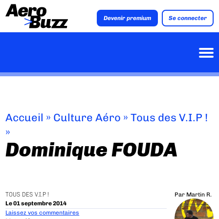
Devenir premium
Se connecter
Accueil
»
Culture Aéro
»
Tous des V.I.P !
»
Dominique FOUDA
TOUS DES V.I.P !
Par
Martin R.
Le 01 septembre 2014
Laissez vos commentaires