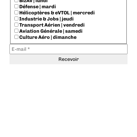
BizAv | lundi
Défense | mardi
Hélicoptères & eVTOL | mercredi
Industrie & Jobs | jeudi
Transport Aérien | vendredi
Aviation Générale | samedi
Culture Aéro | dimanche