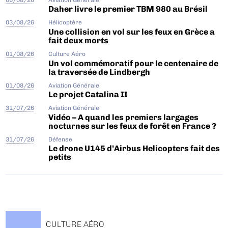
Daher livre le premier TBM 980 au Brésil
03/08/26
Hélicoptère
Une collision en vol sur les feux en Grèce a
fait deux morts
01/08/26
Culture Aéro
Un vol commémoratif pour le centenaire de
la traversée de Lindbergh
01/08/26
Aviation Générale
Le projet Catalina II
31/07/26
Aviation Générale
Vidéo – A quand les premiers largages
nocturnes sur les feux de forêt en France ?
31/07/26
Défense
Le drone U145 d’Airbus Helicopters fait des
petits
CULTURE AÉRO