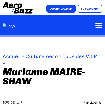
Devenir premium
Se connecter
Accueil
»
Culture Aéro
»
Tous des V.I.P !
»
Marianne MAIRE-
SHAW
TOUS DES V.I.P !
Par
Martin R.