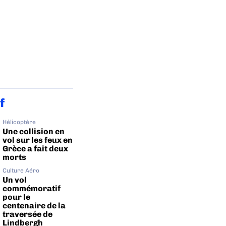
f
Hélicoptère
Une collision en
vol sur les feux en
Grèce a fait deux
morts
Culture Aéro
Un vol
commémoratif
pour le
centenaire de la
traversée de
Lindbergh