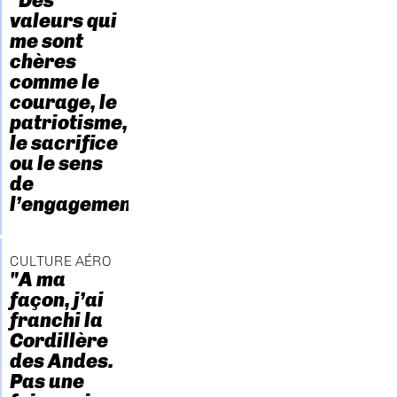
"Des
valeurs qui
me sont
chères
comme le
courage, le
patriotisme,
le sacrifice
ou le sens
de
l’engagement."
CULTURE AÉRO
"A ma
façon, j’ai
franchi la
Cordillère
des Andes.
Pas une