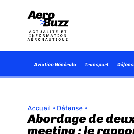
ACTUALITÉ ET
INFORMATION
AÉRONAUTIQUE
Aviation Générale
Transport
Défens
Accueil
»
Défense
»
Abordage de deux
meeting : le rappo