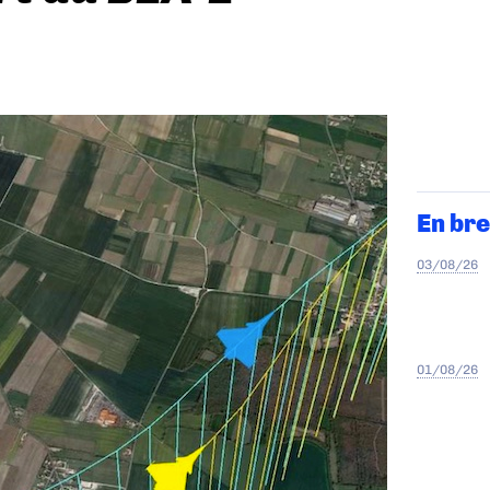
En bre
03/08/26
01/08/26