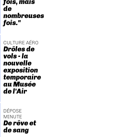
fois, mais
de
nombreuses
fois."
CULTURE AÉRO
Drôles de
vols - la
nouvelle
exposition
temporaire
au Musée
de l'Air
DÉPOSE
MINUTE
De rêve et
de sang