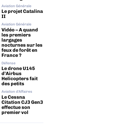
Aviation Générale
Le projet Catalina
II
Aviation Générale
Vidéo – A quand
les premiers
largages
nocturnes sur les
feux de forêt en
France ?
Défense
Le drone U145
d’Airbus
Helicopters fait
des petits
Aviation d'Affaires
Le Cessna
Citation CJ3 Gen3
effectue son
premier vol