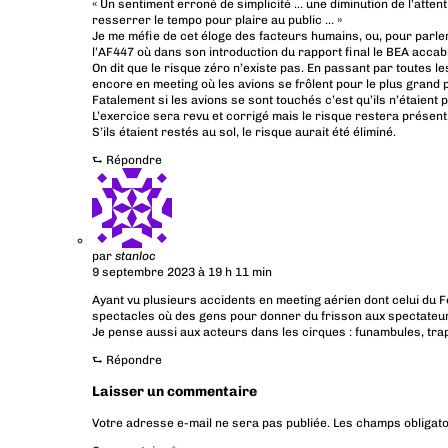
« Un sentiment erroné de simplicité … une diminution de l’attent
resserrer le tempo pour plaire au public … »
Je me méfie de cet éloge des facteurs humains, ou, pour parler
l’AF447 où dans son introduction du rapport final le BEA accabla
On dit que le risque zéro n’existe pas. En passant par toutes le
encore en meeting où les avions se frôlent pour le plus grand pl
Fatalement si les avions se sont touchés c’est qu’ils n’étaient p
L’exercice sera revu et corrigé mais le risque restera présent
S’ils étaient restés au sol, le risque aurait été éliminé.
⮑
Répondre
par
stanloc
9 septembre 2023 à 19 h 11 min
Ayant vu plusieurs accidents en meeting aérien dont celui du 
spectacles où des gens pour donner du frisson aux spectateurs
Je pense aussi aux acteurs dans les cirques : funambules, trap
⮑
Répondre
Laisser un commentaire
Votre adresse e-mail ne sera pas publiée.
Les champs obligato