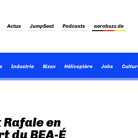
Actus
JumpSeat
Podcasts
aerobuzz.de
e
Industrie
Bizav
Hélicoptère
Jobs
Cultur
 Rafale en
rt du BEA-É