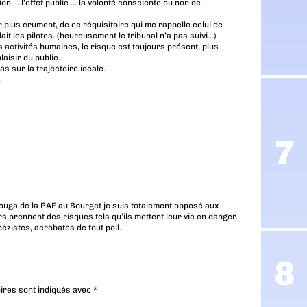
ion … l’effet public … la volonté consciente ou non de
 plus crument, de ce réquisitoire qui me rappelle celui de
it les pilotes. (heureusement le tribunal n’a pas suivi…)
s activités humaines, le risque est toujours présent, plus
aisir du public.
as sur la trajectoire idéale.
.
Fouga de la PAF au Bourget je suis totalement opposé aux
 prennent des risques tels qu’ils mettent leur vie en danger.
ézistes, acrobates de tout poil.
ires sont indiqués avec
*