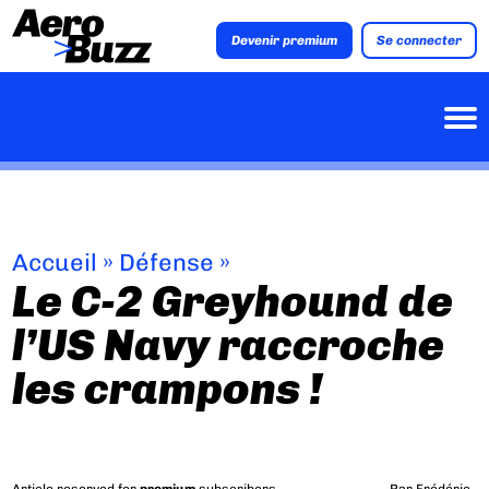
Devenir premium
Se connecter
Accueil
»
Défense
»
Le C-2 Greyhound de
l’US Navy raccroche
les crampons !