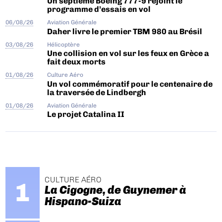
Un septième Boeing 777-9 rejoint le
programme d’essais en vol
06/08/26
Aviation Générale
Daher livre le premier TBM 980 au Brésil
03/08/26
Hélicoptère
Une collision en vol sur les feux en Grèce a
fait deux morts
01/08/26
Culture Aéro
Un vol commémoratif pour le centenaire de
la traversée de Lindbergh
01/08/26
Aviation Générale
Le projet Catalina II
CULTURE AÉRO
La Cigogne, de Guynemer à
Hispano-Suiza