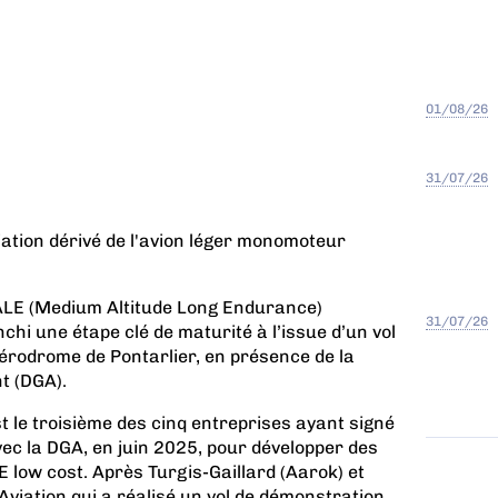
01/08/26
31/07/26
ation dérivé de l'avion léger monomoteur
LE (Medium Altitude Long Endurance)
31/07/26
chi une étape clé de maturité à l’issue d’un vol
aérodrome de Pontarlier, en présence de la
t (DGA).
t le troisième des
cinq entreprises ayant signé
vec la DGA
, en juin 2025, pour développer des
 low cost. Après
Turgis-Gaillard (Aarok)
et
 Aviation qui a réalisé un vol de démonstration