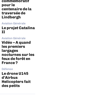
commémoratif
pour le
centenaire de la
traversée de
Lindbergh
Aviation Générale
Le projet Catalina
II
Aviation Générale
Vidéo – A quand
les premiers
largages
nocturnes sur les
feux de forêt en
France ?
Défense
Le drone U145
d’Airbus
Helicopters fait
des petits