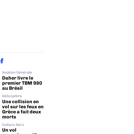
ef
Aviation Générale
Daher livre le
premier TBM 980
au Brésil
Hélicoptère
Une collision en
vol sur les feux en
Grèce a fait deux
morts
Culture Aéro
Un vol