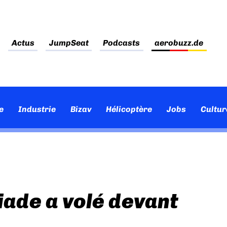
Actus
JumpSeat
Podcasts
aerobuzz.de
e
Industrie
Bizav
Hélicoptère
Jobs
Cultur
ade a volé devant