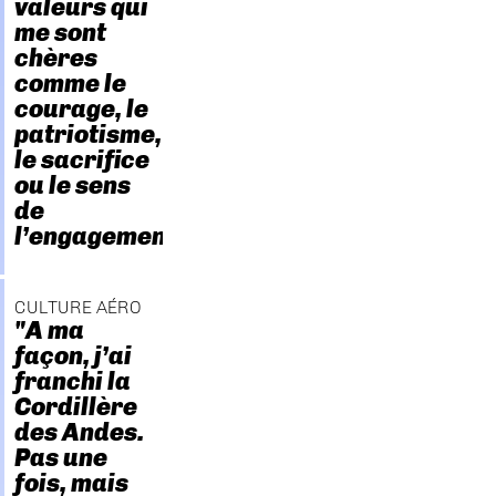
valeurs qui
me sont
chères
comme le
courage, le
patriotisme,
le sacrifice
ou le sens
de
l’engagement."
CULTURE AÉRO
"A ma
façon, j’ai
franchi la
Cordillère
des Andes.
Pas une
fois, mais