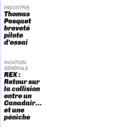
INDUSTRIE
Thomas
Pesquet
breveté
pilote
d'essai
AVIATION
GÉNÉRALE
REX :
Retour sur
la collision
entre un
Canadair…
et une
péniche