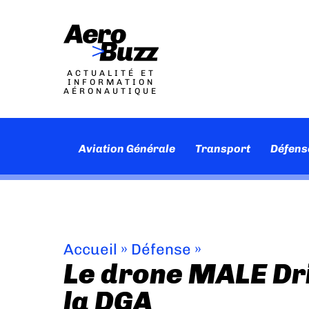
ACTUALITÉ ET
INFORMATION
AÉRONAUTIQUE
Aviation Générale
Transport
Défens
Accueil
»
Défense
»
Le drone MALE Dri
la DGA