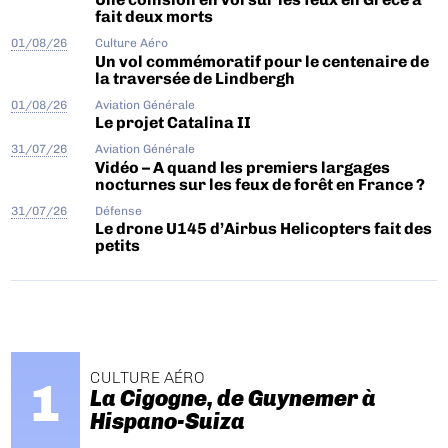
fait deux morts
01/08/26
Culture Aéro
Un vol commémoratif pour le centenaire de
la traversée de Lindbergh
01/08/26
Aviation Générale
Le projet Catalina II
31/07/26
Aviation Générale
Vidéo – A quand les premiers largages
nocturnes sur les feux de forêt en France ?
31/07/26
Défense
Le drone U145 d’Airbus Helicopters fait des
petits
CULTURE AÉRO
La Cigogne, de Guynemer à
Hispano-Suiza