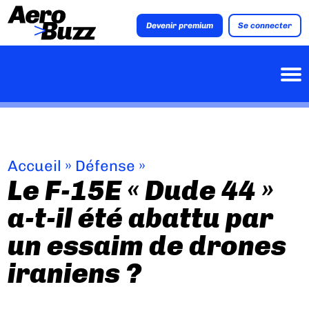
Devenir premium
Se connecter
Accueil
»
Défense
»
Le F-15E « Dude 44 »
a-t-il été abattu par
un essaim de drones
iraniens ?