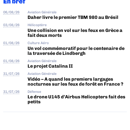
En bref
06/08/26
Aviation Générale
Daher livre le premier TBM 980 au Brésil
03/08/26
Hélicoptère
Une collision en vol sur les feux en Grèce a
fait deux morts
01/08/26
Culture Aéro
Un vol commémoratif pour le centenaire de
la traversée de Lindbergh
01/08/26
Aviation Générale
Le projet Catalina II
31/07/26
Aviation Générale
Vidéo – A quand les premiers largages
nocturnes sur les feux de forêt en France ?
31/07/26
Défense
Le drone U145 d’Airbus Helicopters fait des
petits