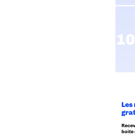
Les
gra
Recev
boite 