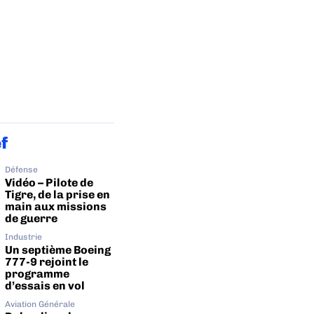
ef
Défense
Vidéo – Pilote de
Tigre, de la prise en
main aux missions
de guerre
Industrie
Un septième Boeing
777-9 rejoint le
programme
d’essais en vol
Aviation Générale