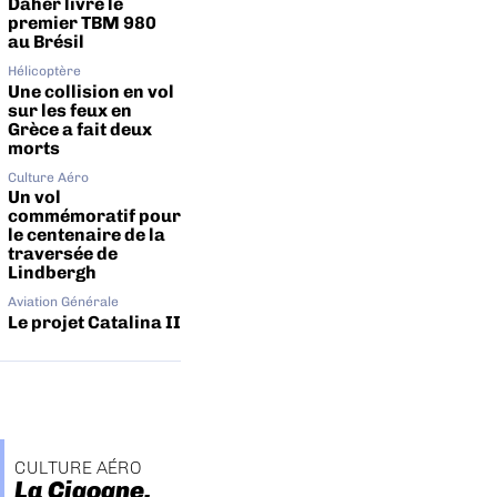
Daher livre le
premier TBM 980
au Brésil
Hélicoptère
Une collision en vol
sur les feux en
Grèce a fait deux
morts
Culture Aéro
Un vol
commémoratif pour
le centenaire de la
traversée de
Lindbergh
Aviation Générale
Le projet Catalina II
CULTURE AÉRO
La Cigogne,