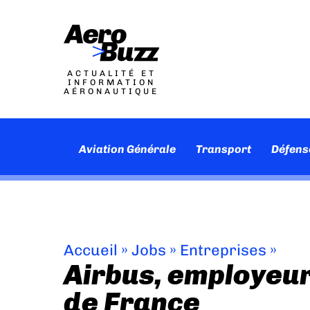
ACTUALITÉ ET
INFORMATION
AÉRONAUTIQUE
Aviation Générale
Transport
Défens
Accueil
»
Jobs
»
Entreprises
»
Airbus, employeur 
de France