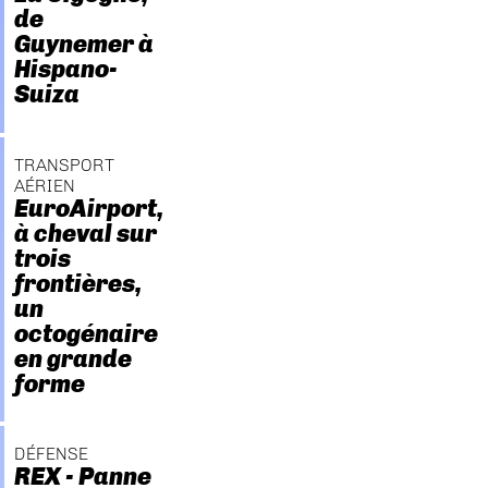
de
Guynemer à
Hispano-
Suiza
TRANSPORT
AÉRIEN
EuroAirport,
à cheval sur
trois
frontières,
un
octogénaire
en grande
forme
DÉFENSE
REX - Panne