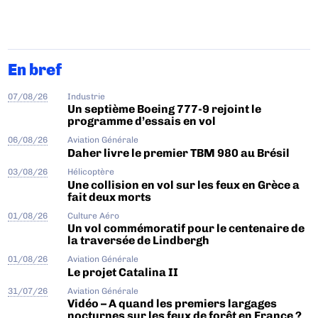
En bref
07/08/26
Industrie
Un septième Boeing 777-9 rejoint le
programme d’essais en vol
06/08/26
Aviation Générale
Daher livre le premier TBM 980 au Brésil
03/08/26
Hélicoptère
Une collision en vol sur les feux en Grèce a
fait deux morts
01/08/26
Culture Aéro
Un vol commémoratif pour le centenaire de
la traversée de Lindbergh
01/08/26
Aviation Générale
Le projet Catalina II
31/07/26
Aviation Générale
Vidéo – A quand les premiers largages
nocturnes sur les feux de forêt en France ?