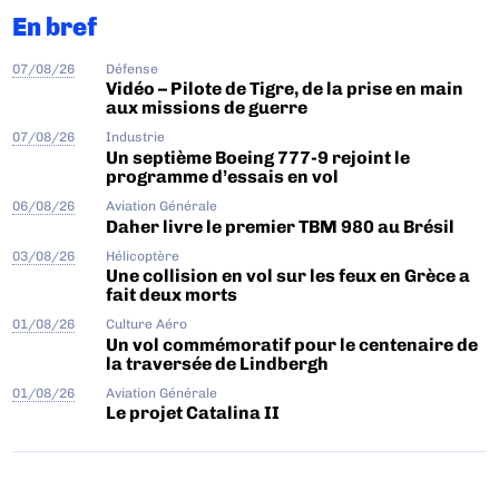
En bref
07/08/26
Défense
Vidéo – Pilote de Tigre, de la prise en main
aux missions de guerre
07/08/26
Industrie
Un septième Boeing 777-9 rejoint le
programme d’essais en vol
06/08/26
Aviation Générale
Daher livre le premier TBM 980 au Brésil
03/08/26
Hélicoptère
Une collision en vol sur les feux en Grèce a
fait deux morts
01/08/26
Culture Aéro
Un vol commémoratif pour le centenaire de
la traversée de Lindbergh
01/08/26
Aviation Générale
Le projet Catalina II