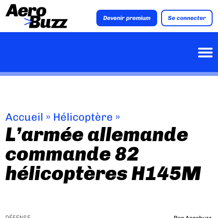
Devenir premium
Se connecter
Accueil
»
Hélicoptère
»
L’armée allemande
commande 82
hélicoptères H145M