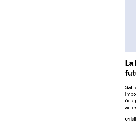
La
fu
Safr
impo
équi
armé
04 jui