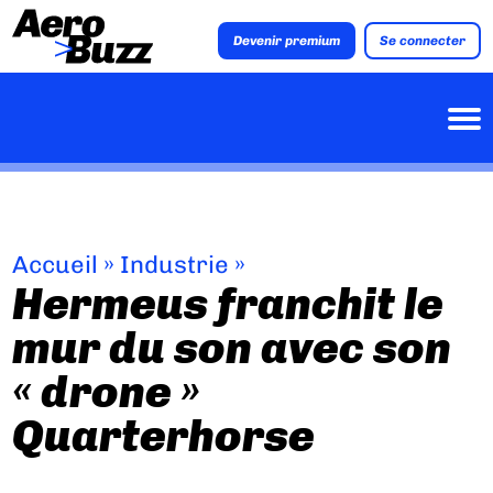
Devenir premium
Se connecter
Accueil
»
Industrie
»
Hermeus franchit le
mur du son avec son
« drone »
Quarterhorse