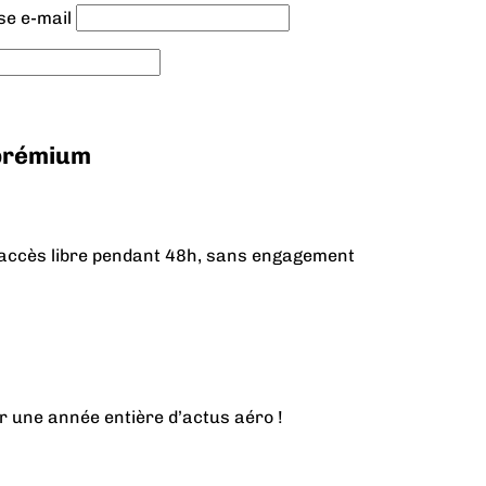
se e-mail
 prémium
n accès libre pendant 48h, sans engagement
r une année entière d’actus aéro !