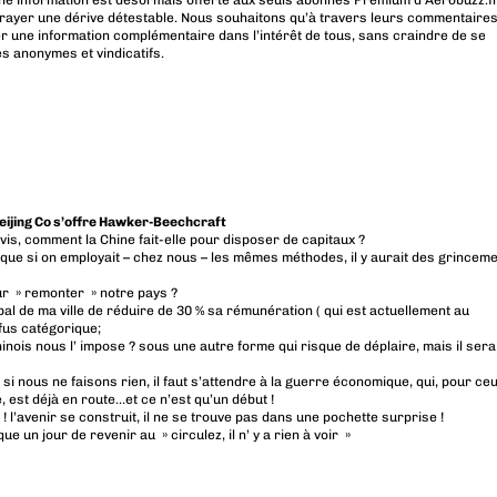
rayer une dérive détestable. Nous souhaitons qu’à travers leurs commentaires
r une information complémentaire dans l’intérêt de tous, sans craindre de se
es anonymes et vindicatifs.
Beijing Co s’offre Hawker-Beechcraft
avis, comment la Chine fait-elle pour disposer de capitaux ?
 que si on employait – chez nous – les mêmes méthodes, il y aurait des grincem
r » remonter » notre pays ?
pal de ma ville de réduire de 30 % sa rémunération ( qui est actuellement au
efus catégorique;
hinois nous l’ impose ? sous une autre forme qui risque de déplaire, mais il sera
 si nous ne faisons rien, il faut s’attendre à la guerre économique, qui, pour ce
, est déjà en route…et ce n’est qu’un début !
 ! l’avenir se construit, il ne se trouve pas dans une pochette surprise !
ue un jour de revenir au » circulez, il n’ y a rien à voir »