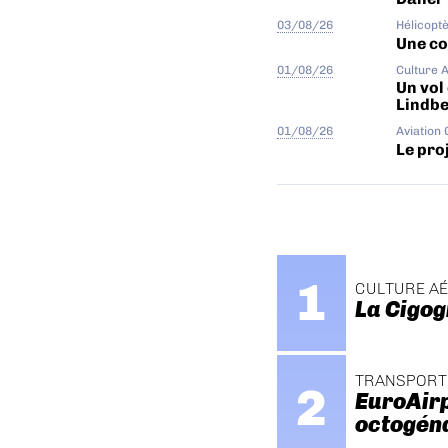
03/08/26
Hélicopt
Une col
01/08/26
Culture 
Un vol
Lindb
01/08/26
Aviation
Le proj
CULTURE A
La Cigog
TRANSPORT
EuroAirp
octogén