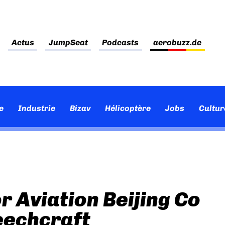
Actus
JumpSeat
Podcasts
aerobuzz.de
e
Industrie
Bizav
Hélicoptère
Jobs
Cultur
r Aviation Beijing Co
eechcraft