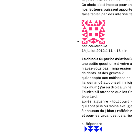
Ce choix s’est imposé pour en
nos lecteurs puissent apporte
faire tacler par des internaut
par
rouletabille
14 juillet 2012 à 11 h 18 min
Le chinois Superior Aviation 
une petite question = à votre 
n’avez-vous pas l’ impression
de dents..et des greves ?
qui accepte ces méthodes pou
j’ai demandé au conseil minici
maximum ) j’ai eu droit à un r
Faudra t-il attendre que les C
trop tard.
après la guerre » tout court »
qui sont plus ou moins aveugle
à chaucun de ( bien ) réfléchir
et pour les vacances, cela risq
⮑
Répondre