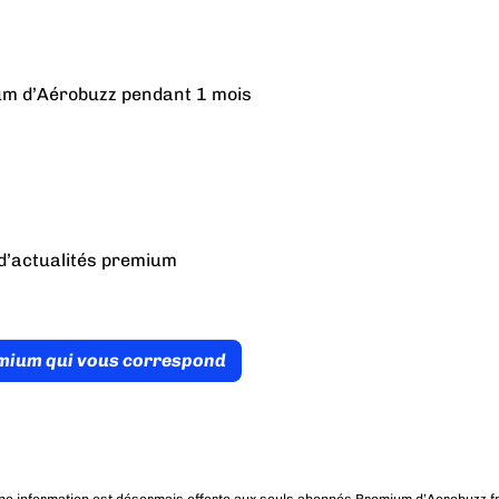
ium d’Aérobuzz pendant 1 mois
d’actualités premium
émium qui vous correspond
ne information est désormais offerte aux seuls abonnés Premium d’Aerobuzz.fr