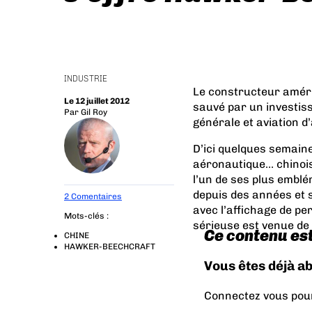
INDUSTRIE
Le constructeur améri
Le 12 juillet 2012
sauvé par un investiss
Par
Gil Roy
générale et aviation d’
D’ici quelques semaines
aéronautique… chinois
l’un de ses plus embl
depuis des années et s
2 Comentaires
avec l’affichage de per
Mots-clés :
sérieuse est venue de 
Ce contenu es
CHINE
HAWKER-BEECHCRAFT
Vous êtes déjà a
Connectez vous pour 