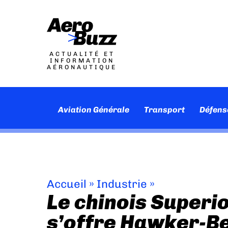
ACTUALITÉ ET
INFORMATION
AÉRONAUTIQUE
Aviation Générale
Transport
Défens
Accueil
»
Industrie
»
Le chinois Superio
s’offre Hawker-B