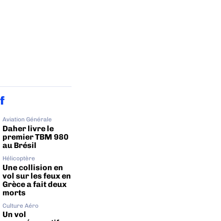
f
Aviation Générale
Daher livre le
premier TBM 980
au Brésil
Hélicoptère
Une collision en
vol sur les feux en
Grèce a fait deux
morts
Culture Aéro
Un vol