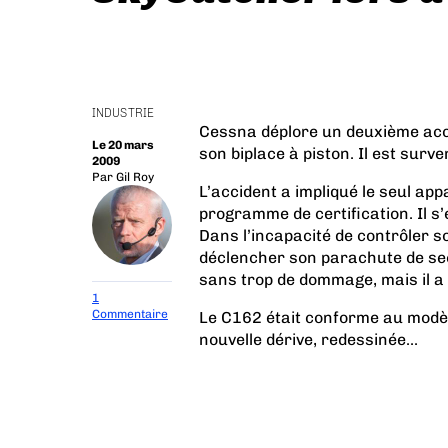
INDUSTRIE
Cessna déplore un deuxième acci
Le 20 mars
son biplace à piston. Il est surv
2009
Par
Gil Roy
L’accident a impliqué le seul appa
programme de certification. Il s
Dans l’incapacité de contrôler so
déclencher son parachute de seco
sans trop de dommage, mais il a é
1
Commentaire
Le C162 était conforme au modèl
nouvelle dérive, redessinée...