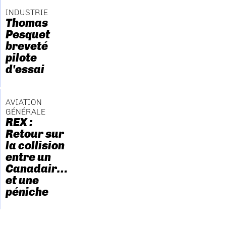
INDUSTRIE
Thomas
Pesquet
breveté
pilote
d'essai
AVIATION
GÉNÉRALE
REX :
Retour sur
la collision
entre un
Canadair…
et une
péniche