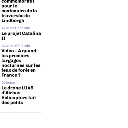
commémoratif
pour le
centenaire de la
traversée de
Lindbergh
Aviation Générale
Le projet Catalina
II
Aviation Générale
Vidéo – A quand
les premiers
largages
nocturnes sur les
feux de forêt en
France ?
Défense
Le drone U145
d’Airbus
Helicopters fait
des petits