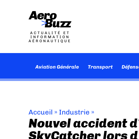
ACTUALITÉ ET
INFORMATION
AÉRONAUTIQUE
Aviation Générale
Transport
Défens
Accueil
»
Industrie
»
Nouvel accident d
SkyCatcher lors d