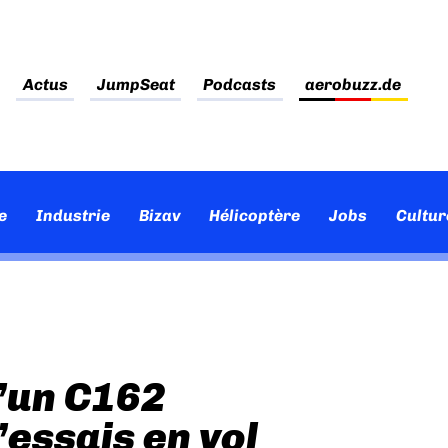
Actus
JumpSeat
Podcasts
aerobuzz.de
e
Industrie
Bizav
Hélicoptère
Jobs
Cultur
’un C162
’essais en vol