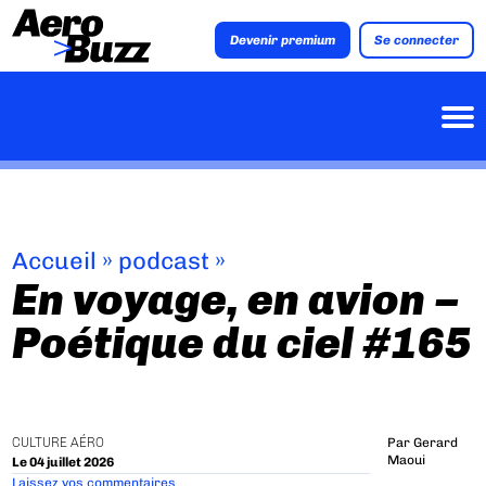
Devenir premium
Se connecter
Accueil
»
podcast
»
En voyage, en avion –
Poétique du ciel #165
CULTURE AÉRO
Par
Gerard
Maoui
Le 04 juillet 2026
Laissez vos commentaires